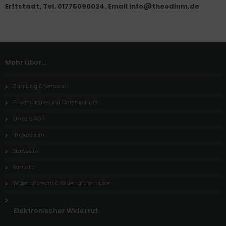
Erftstadt, Tel. 01775090024, Email info@theodium.de
Mehr über...
Zahlung & Versand
Privatsphäre und Datenschutz
Unsere AGB
Impressum
Startseite
Kontakt
Widerrufsrecht & Widerrufsformular
Elektronischer Widerruf