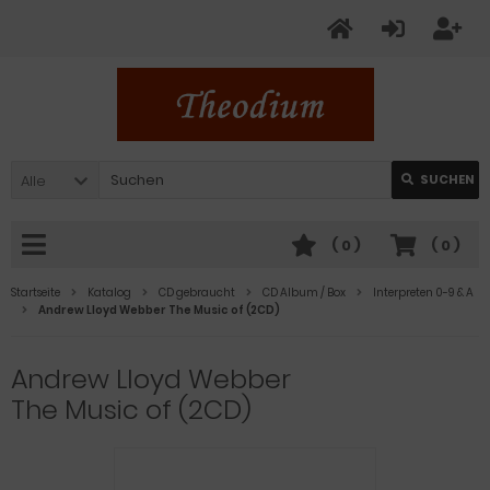
Alle
SUCHEN
(
0
)
(
0
)
Startseite
Katalog
CD gebraucht
CD Album / Box
Interpreten 0-9 & A
Andrew Lloyd Webber The Music of (2CD)
Andrew Lloyd Webber
The Music of (2CD)