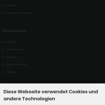
Lieferzeit
Cookie Einstellungen
Informationen
Sitemap
Über Theodium
Aktuelles
Ebay & Facebook
Ankauf
Zahlungsmethoden
Diese Webseite verwendet Cookies und
andere Technologien