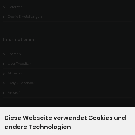
Lieferzeit
Cookie Einstellungen
Informationen
Sitemap
Über Theodium
Aktuelles
Ebay & Facebook
Ankauf
Zahlungsmethoden
Diese Webseite verwendet Cookies und
andere Technologien