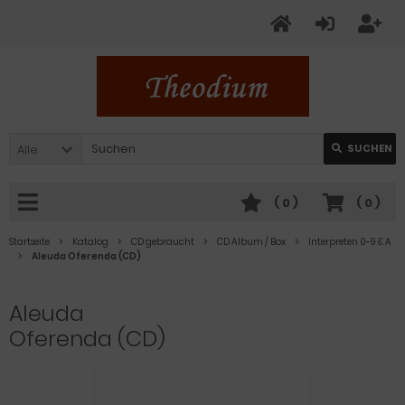
Alle
SUCHEN
(
0
)
(
0
)
Startseite
Katalog
CD gebraucht
CD Album / Box
Interpreten 0-9 & A
Aleuda Oferenda (CD)
Aleuda
Oferenda (CD)