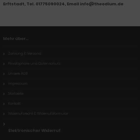
Erftstadt, Tel. 01775090024, Email info@theodium.de
Mehr über...
Zahlung & Versand
Privatsphäre und Datenschutz
Unsere AGB
Impressum
Startseite
Kontakt
Widerrufsrecht & Widerrufsformular
Elektronischer Widerruf