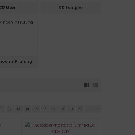
CD Maxi
CD Sampler
noch in Prüfung
11
12
13
14
15
16
17
18
19
20
...
»