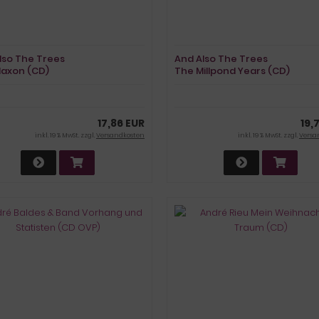
lso The Trees
And Also The Trees
laxon (CD)
The Millpond Years (CD)
17,86 EUR
19,
inkl. 19 % MwSt. zzgl.
Versandkosten
inkl. 19 % MwSt. zzgl.
Versa