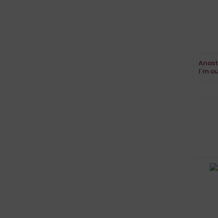
Anast
I´m o