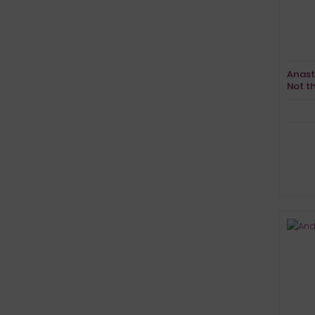
Anast
Not t