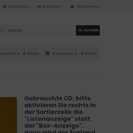
Startseite
Anmelden
Registrieren
SUCHEN
rkzettel
0
Artikel
Warenkorb
0
Artikel
Gebrauchte CD; bitte
aktivieren Sie rechts in
der Sortierzeile die
"Listenanzeige" statt
der "Box-Anzeige",
dann wird der Zustand