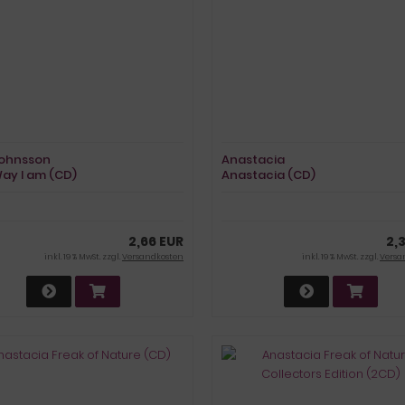
ohnsson
Anastacia
ay I am (CD)
Anastacia (CD)
2,66 EUR
2,
inkl. 19 % MwSt. zzgl.
Versandkosten
inkl. 19 % MwSt. zzgl.
Versa