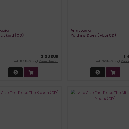
acia
Anastacia
hat kind (CD)
Paid my Dues (Maxi CD)
2,38 EUR
1,
inkl. 19 % MwSt. zzgl.
Versandkosten
inkl. 19 % MwSt. zzgl.
Versa