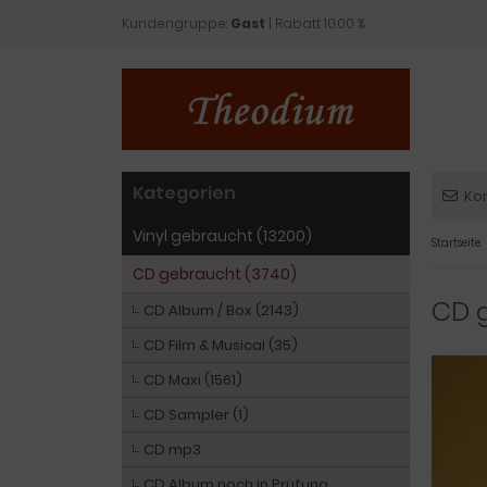
Kundengruppe:
Gast
| Rabatt 10.00 %
Kategorien
Ko
Vinyl gebraucht (13200)
Startseite
CD gebraucht (3740)
CD 
CD Album / Box (2143)
CD Film & Musical (35)
CD Maxi (1561)
CD Sampler (1)
CD mp3
CD Album noch in Prüfung