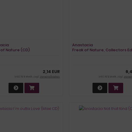
acia
Anastacia
 of Nature (CD)
Freak of Nature, Collectors Ed
(2CD)
2,14 EUR
6,
inkl. 19 % MwSt. zzgl.
Versandkosten
inkl. 19 % MwSt. zzgl.
Versa