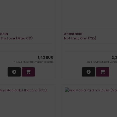
acia
Anastacia
utta Love (Maxi CD)
Not that Kind (CD)
1,43 EUR
2,
inkl. 19 % MwSt. zzgl.
Versandkosten
inkl. 19 % MwSt. zzgl.
Versa