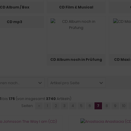
CD Album / Box
CD Film & Musical
CD mp3
CD Album noch in Prüfung
CD Maxi 
ren nach ...
Artikel pro Seite
1
bis
175
(von insgesamt
3740
Artikeln)
Seiten:
«
1
2
3
4
5
6
7
8
9
10