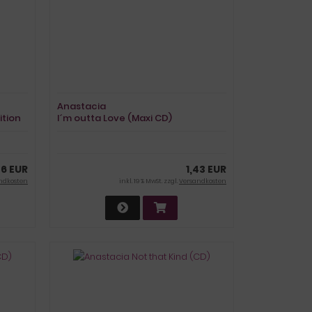
Anastacia
ition
I´m outta Love (Maxi CD)
46 EUR
1,43 EUR
ndkosten
inkl. 19 % MwSt. zzgl.
Versandkosten