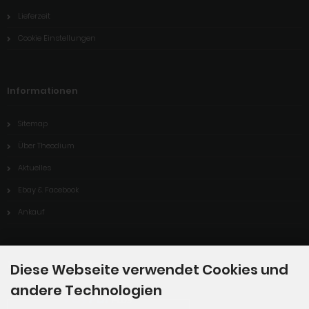
Lieferzeit
Cookie Einstellungen
Informationen
Sitemap
Über Theodium
Aktuelles
Ebay & Facebook
Ankauf
Zahlungsmethoden
Diese Webseite verwendet Cookies und
andere Technologien