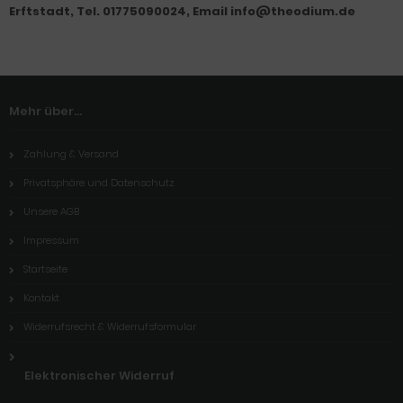
Erftstadt, Tel. 01775090024, Email info@theodium.de
Mehr über...
Zahlung & Versand
Privatsphäre und Datenschutz
Unsere AGB
Impressum
Startseite
Kontakt
Widerrufsrecht & Widerrufsformular
Elektronischer Widerruf