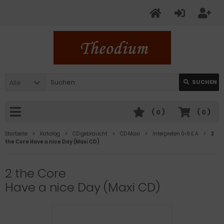
Alle
SUCHEN
(
0
)
(
0
)
Startseite
Katalog
CD gebraucht
CD Maxi
Interpreten 0-9 & A
2
the Core Have a nice Day (Maxi CD)
2 the Core
Have a nice Day (Maxi CD)