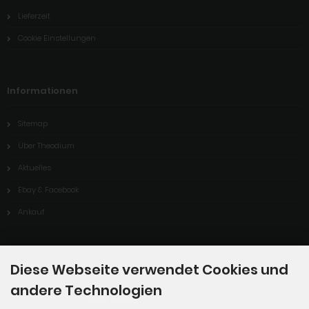
Lieferzeit
Cookie Einstellungen
Informationen
Sitemap
Über Theodium
Aktuelles
Ebay & Facebook
Ankauf
Zahlungsmethoden
Diese Webseite verwendet Cookies und
andere Technologien