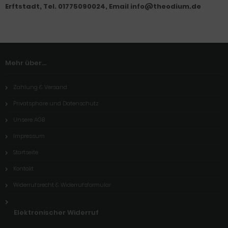
Erftstadt, Tel. 01775090024, Email info@theodium.de
Mehr über...
Zahlung & Versand
Privatsphäre und Datenschutz
Unsere AGB
Impressum
Startseite
Kontakt
Widerrufsrecht & Widerrufsformular
Elektronischer Widerruf