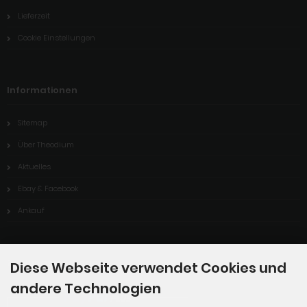
Lieferzeit
Cookie Einstellungen
Informationen
Sitemap
Über Theodium
Aktuelles
Ebay & Facebook
Ankauf
Zahlungsmethoden
Diese Webseite verwendet Cookies und
andere Technologien