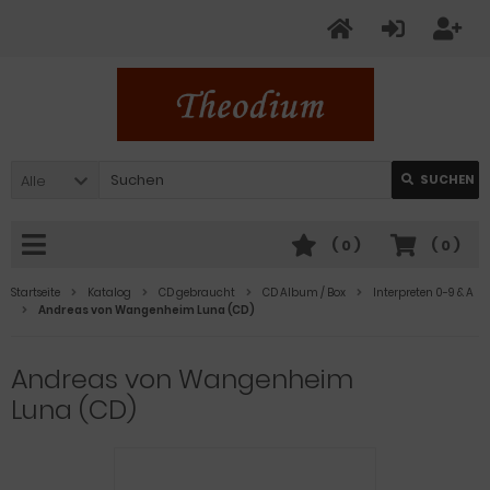
Alle
SUCHEN
(
0
)
(
0
)
Startseite
Katalog
CD gebraucht
CD Album / Box
Interpreten 0-9 & A
Andreas von Wangenheim Luna (CD)
Andreas von Wangenheim
Luna (CD)