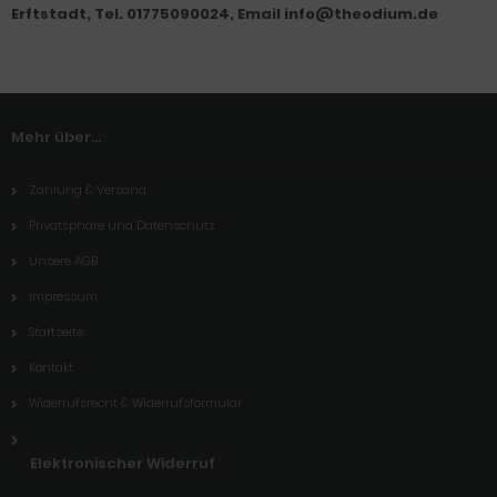
Erftstadt, Tel. 01775090024, Email info@theodium.de
Mehr über...
Zahlung & Versand
Privatsphäre und Datenschutz
Unsere AGB
Impressum
Startseite
Kontakt
Widerrufsrecht & Widerrufsformular
Elektronischer Widerruf